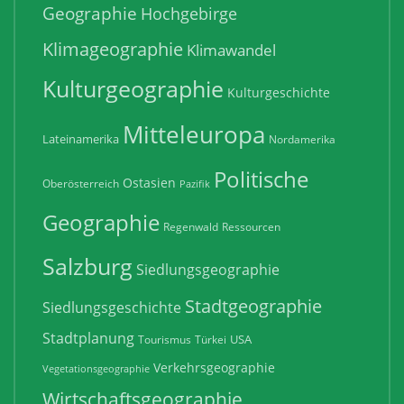
Geographie
Hochgebirge
Klimageographie
Klimawandel
Kulturgeographie
Kulturgeschichte
Mitteleuropa
Lateinamerika
Nordamerika
Politische
Ostasien
Oberösterreich
Pazifik
Geographie
Regenwald
Ressourcen
Salzburg
Siedlungsgeographie
Stadtgeographie
Siedlungsgeschichte
Stadtplanung
USA
Tourismus
Türkei
Verkehrsgeographie
Vegetationsgeographie
Wirtschaftsgeographie