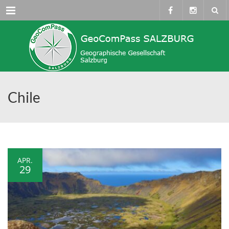
Menü
Chile
APR.
29