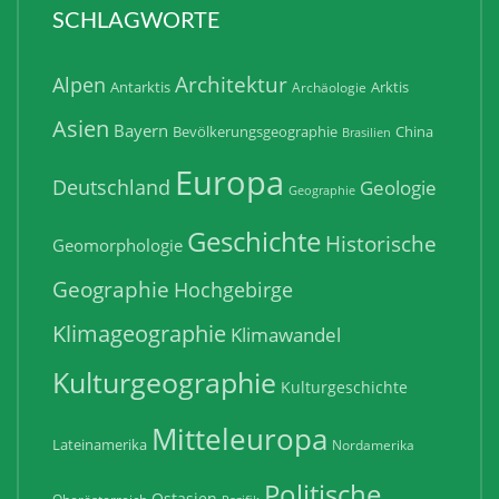
SCHLAGWORTE
Architektur
Alpen
Antarktis
Arktis
Archäologie
Asien
Bayern
Bevölkerungsgeographie
China
Brasilien
Europa
Deutschland
Geologie
Geographie
Geschichte
Historische
Geomorphologie
Geographie
Hochgebirge
Klimageographie
Klimawandel
Kulturgeographie
Kulturgeschichte
Mitteleuropa
Lateinamerika
Nordamerika
Politische
Ostasien