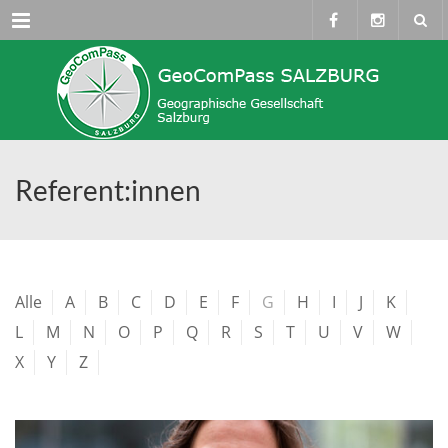
Menü
Referent:innen
Alle
A
B
C
D
E
F
G
H
I
J
K
L
M
N
O
P
Q
R
S
T
U
V
W
X
Y
Z