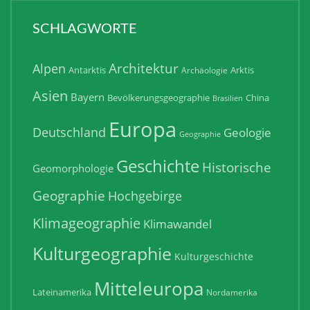
SCHLAGWORTE
Architektur
Alpen
Antarktis
Arktis
Archäologie
Asien
Bayern
Bevölkerungsgeographie
China
Brasilien
Europa
Deutschland
Geologie
Geographie
Geschichte
Historische
Geomorphologie
Geographie
Hochgebirge
Klimageographie
Klimawandel
Kulturgeographie
Kulturgeschichte
Mitteleuropa
Lateinamerika
Nordamerika