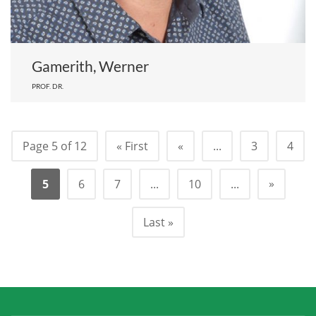
Gamerith, Werner
PROF. DR.
Page 5 of 12
« First
«
...
3
4
»
5
6
7
...
10
...
Last »