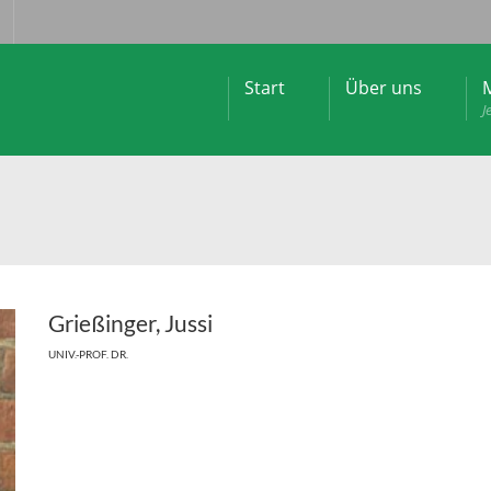
Start
Über uns
M
J
Grießinger, Jussi
UNIV.-PROF. DR.