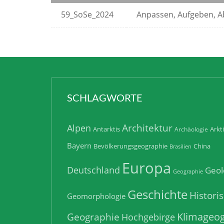
59_SoSe_2024
Anpassen, Aufgeben, 
SCHLAGWORTE
Architektur
Alpen
Antarktis
Arkt
Archäologie
Bayern
Bevölkerungsgeographie
China
Brasilien
Europa
Deutschland
Geol
Geographie
Geschichte
Histori
Geomorphologie
Klimageog
Geographie
Hochgebirge