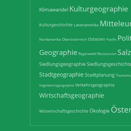
Kulturgeographie
Klimawandel
Mitteleu
Kulturgeschichte
Lateinamerika
Poli
Ostasien
Nordamerika
Oberösterreich
Pazifik
Sal
Geographie
Regenwald
Ressourcen
Siedlungsgeographie
Siedlungsgeschicht
Stadtgeographie
Stadtplanung
Tourism
Verkehrsgeographie
Vegetationsgeographie
Wirtschaftsgeographie
Öster
Ökologie
Wissenschaftsgeschichte