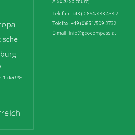
A-5020 Salzburg
Telefon: +43 (0)664/433 433 7
ropa
Telefax: +49 (0)851/509-2732
E-mail:
info@geocompass.at
tische
zburg
e
USA
us
Türkei
reich