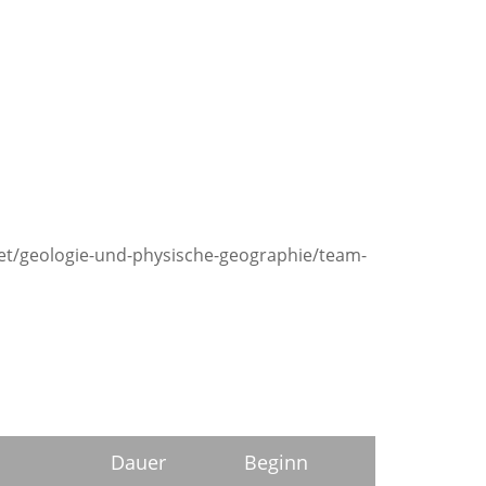
aet/geologie-und-physische-geographie/team-
Dauer
Beginn