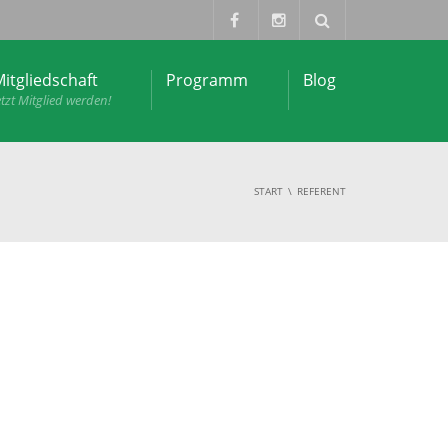
itgliedschaft
Programm
Blog
etzt Mitglied werden!
START
REFERENT