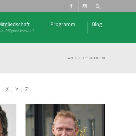
itgliedschaft
Programm
Blog
etzt Mitglied werden!
START
REFERENT
SEITE 10
X
Y
Z