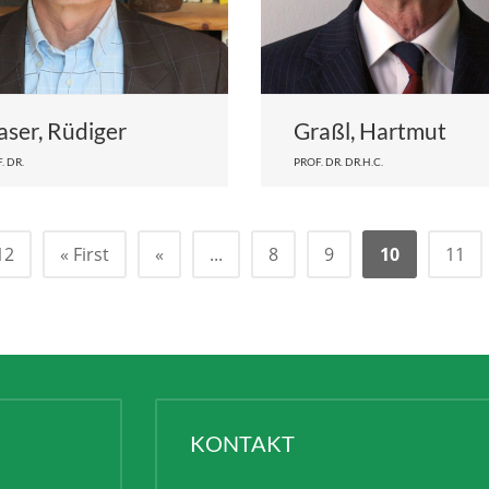
aser, Rüdiger
Graßl, Hartmut
. DR.
PROF. DR. DR.H.C.
12
« First
«
...
8
9
10
11
KONTAKT