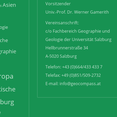
Vorsitzender
Asien
is
Univ.-Prof. Dr. Werner Gamerith
Vereinsanschrift:
ogie
c/o Fachbereich Geographie und
sche
Geologie der Universität Salzburg
Hellbrunnerstraße 34
raphie
A-5020 Salzburg
Telefon: +43 (0)664/433 433 7
ropa
Telefax: +49 (0)851/509-2732
E-mail:
info@geocompass.at
tische
zburg
e