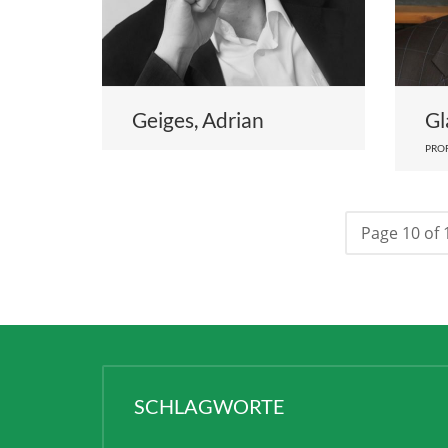
Geiges, Adrian
Gl
PROF
Page 10 of 
SCHLAGWORTE