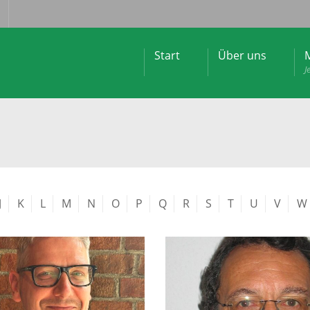
Start
Über uns
M
J
J
K
L
M
N
O
P
Q
R
S
T
U
V
W