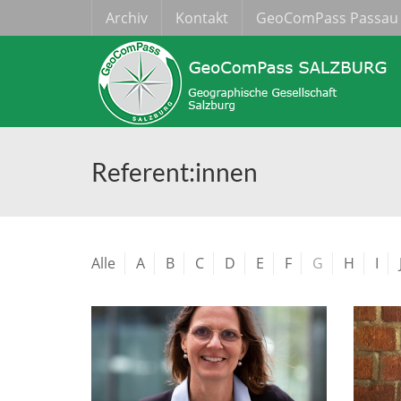
Archiv
Kontakt
GeoComPass Passau
Referent:innen
Alle
A
B
C
D
E
F
G
H
I