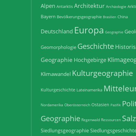
Architektur
Alpen
Antarktis
Arkt
Archäologie
Bayern
Bevölkerungsgeographie
China
Brasilien
Europa
Deutschland
Geol
Geographie
Geschichte
Histori
Geomorphologie
Klimageog
Geographie
Hochgebirge
Kulturgeographie
Klimawandel
Mitteleu
Kulturgeschichte
Lateinamerika
Poli
Ostasien
Nordamerika
Oberösterreich
Pazifik
Sal
Geographie
Regenwald
Ressourcen
Siedlungsgeographie
Siedlungsgeschicht