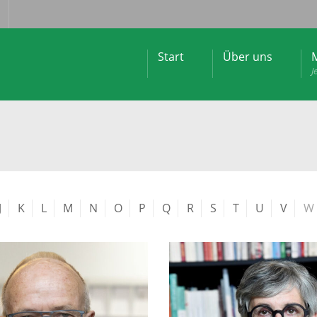
Start
Über uns
M
J
J
K
L
M
N
O
P
Q
R
S
T
U
V
W