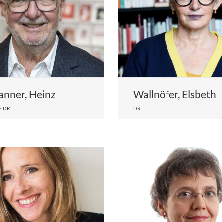
nner, Heinz
Wallnöfer, Elsbeth
. DR.
DR.