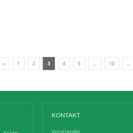
«
1
2
3
4
5
...
10
...
KONTAKT
Vorsitzender
Asien