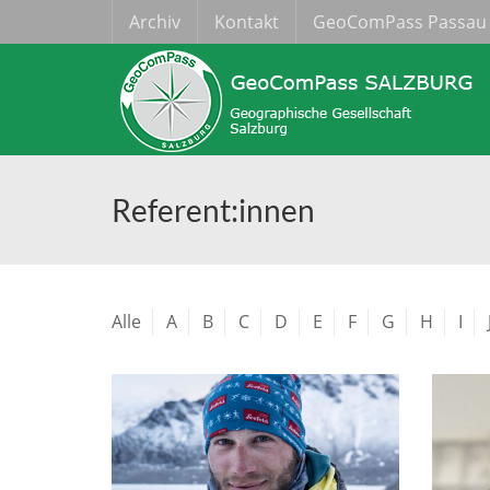
Archiv
Kontakt
GeoComPass Passau
Referent:innen
Alle
A
B
C
D
E
F
G
H
I