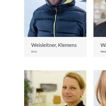
Weisleitner, Klemens
Wa
PH.D.
PROF