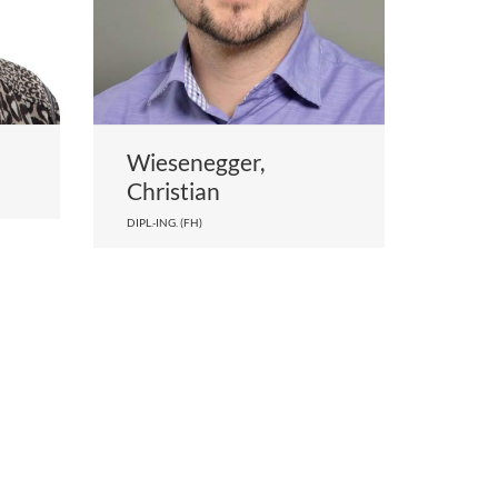
Wiesenegger,
Christian
DIPL.-ING. (FH)