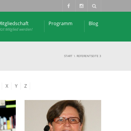
itgliedschaft
Programm
Blog
etzt Mitglied werden!
START
REFERENT
SEITE 3
X
Y
Z