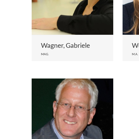
Wagner, Gabriele
Wu
MAG.
M.A.