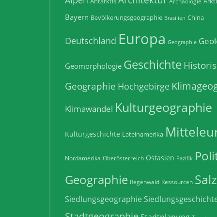
Alpen
Antarktis
Arkt
Archäologie
Bayern
Bevölkerungsgeographie
China
Brasilien
Europa
Deutschland
Geol
Geographie
Geschichte
Histori
Geomorphologie
Klimageog
Geographie
Hochgebirge
Kulturgeographie
Klimawandel
Mitteleu
Kulturgeschichte
Lateinamerika
Poli
Ostasien
Nordamerika
Oberösterreich
Pazifik
Sal
Geographie
Regenwald
Ressourcen
Siedlungsgeographie
Siedlungsgeschicht
Stadtgeographie