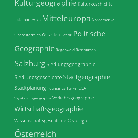
Kulturgeographie
Kulturgeschichte
Mitteleuropa
Lateinamerika
Nordamerika
Politische
Ostasien
Oberösterreich
Pazifik
Geographie
Regenwald
Ressourcen
Salzburg
Siedlungsgeographie
Stadtgeographie
Siedlungsgeschichte
Stadtplanung
USA
Tourismus
Türkei
Verkehrsgeographie
Vegetationsgeographie
Wirtschaftsgeographie
Ökologie
Wissenschaftsgeschichte
Österreich