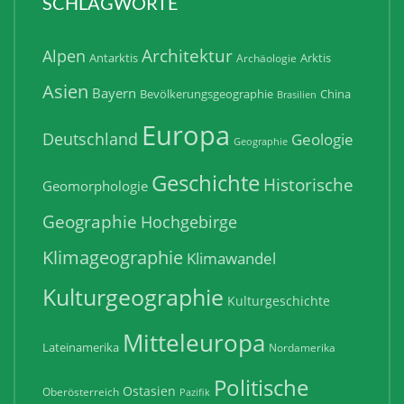
SCHLAGWORTE
Architektur
Alpen
Antarktis
Arktis
Archäologie
Asien
Bayern
Bevölkerungsgeographie
China
Brasilien
Europa
Deutschland
Geologie
Geographie
Geschichte
Historische
Geomorphologie
Geographie
Hochgebirge
Klimageographie
Klimawandel
Kulturgeographie
Kulturgeschichte
Mitteleuropa
Lateinamerika
Nordamerika
Politische
Ostasien
Oberösterreich
Pazifik