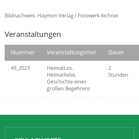
Bildnachweis: Haymon Verlag / Fotowerk Aichner
Veranstaltungen
Nummer
Veranstaltungstitel
Dauer
49_2023
HeimatLos.
2
Heimatliebe,
Stunden
Geschichte eines
großen Begehrens