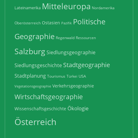
Mitteleuropa
Lateinamerika
Nordamerika
Politische
Ostasien
Oberösterreich
Pazifik
Geographie
Regenwald
Ressourcen
Salzburg
Siedlungsgeographie
Stadtgeographie
Siedlungsgeschichte
Stadtplanung
USA
Tourismus
Türkei
Verkehrsgeographie
Vegetationsgeographie
Wirtschaftsgeographie
Ökologie
Wissenschaftsgeschichte
Österreich