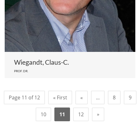
Wiegandt, Claus-C.
PROF. DR.
Page 11 of 12
« First
«
...
8
9
»
10
11
12