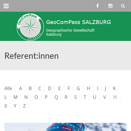
Menü
Referent:innen
Alle
A
B
C
D
E
F
G
H
I
J
K
L
M
N
O
P
Q
R
S
T
U
V
W
X
Y
Z