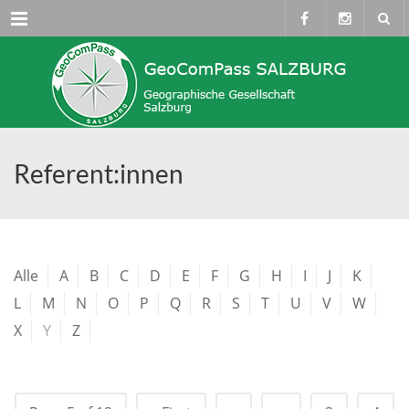
Menü
Referent:innen
Alle
A
B
C
D
E
F
G
H
I
J
K
L
M
N
O
P
Q
R
S
T
U
V
W
X
Y
Z