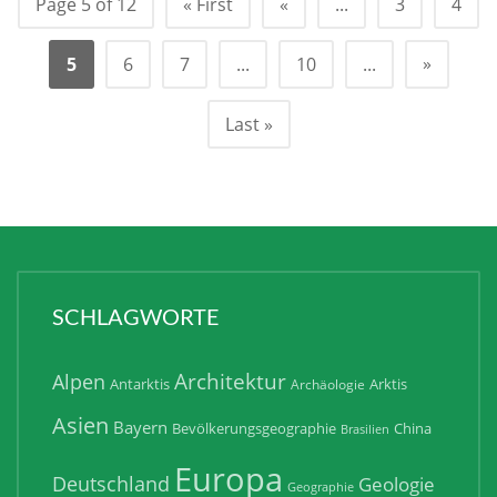
Page 5 of 12
« First
«
...
3
4
»
5
6
7
...
10
...
Last »
SCHLAGWORTE
Architektur
Alpen
Antarktis
Arktis
Archäologie
Asien
Bayern
Bevölkerungsgeographie
China
Brasilien
Europa
Deutschland
Geologie
Geographie