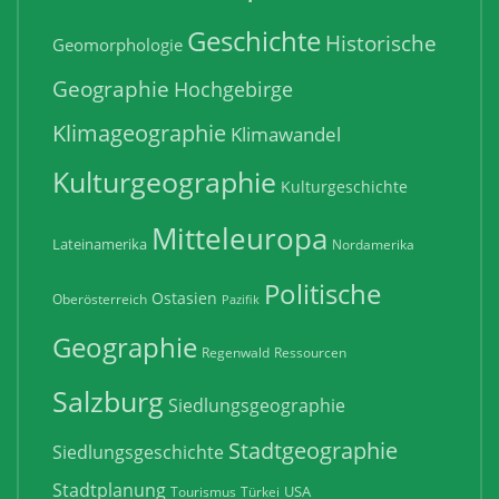
Geschichte
Historische
Geomorphologie
Geographie
Hochgebirge
Klimageographie
Klimawandel
Kulturgeographie
Kulturgeschichte
Mitteleuropa
Lateinamerika
Nordamerika
Politische
Ostasien
Oberösterreich
Pazifik
Geographie
Regenwald
Ressourcen
Salzburg
Siedlungsgeographie
Stadtgeographie
Siedlungsgeschichte
Stadtplanung
USA
Tourismus
Türkei