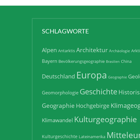
SCHLAGWORTE
Architektur
Alpen
Antarktis
Arkt
Archäologie
Bayern
Bevölkerungsgeographie
China
Brasilien
Europa
Deutschland
Geol
Geographie
Geschichte
Histori
Geomorphologie
Klimageog
Geographie
Hochgebirge
Kulturgeographie
Klimawandel
Mitteleu
Kulturgeschichte
Lateinamerika