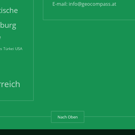
E-mail:
info@geocompass.at
tische
zburg
e
USA
us
Türkei
reich
Nach Oben