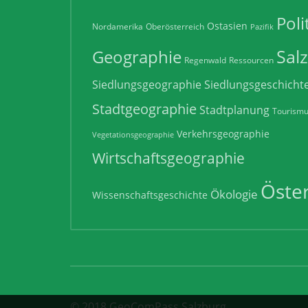
Poli
Ostasien
Nordamerika
Oberösterreich
Pazifik
Sal
Geographie
Regenwald
Ressourcen
Siedlungsgeographie
Siedlungsgeschicht
Stadtgeographie
Stadtplanung
Tourism
Verkehrsgeographie
Vegetationsgeographie
Wirtschaftsgeographie
Öster
Ökologie
Wissenschaftsgeschichte
© 2018 GeoComPass Salzburg