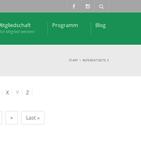
itgliedschaft
Programm
Blog
etzt Mitglied werden!
START
REFERENT
SEITE 3
X
Y
Z
»
Last »