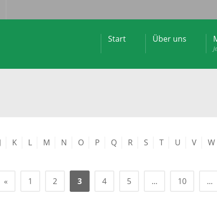
Start
Über uns
M
J
J
K
L
M
N
O
P
Q
R
S
T
U
V
W
«
1
2
3
4
5
...
10
...