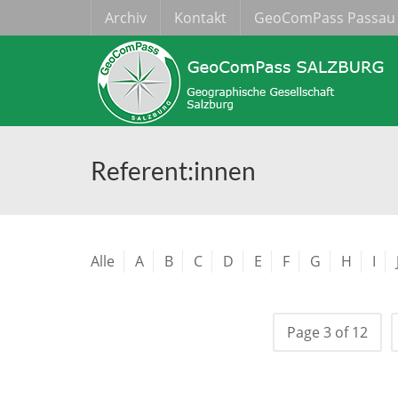
Archiv
Kontakt
GeoComPass Passau
Referent:innen
Alle
A
B
C
D
E
F
G
H
I
Page 3 of 12