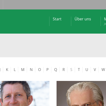
Start
Über uns
M
J
J
K
L
M
N
O
P
Q
R
S
T
U
V
W