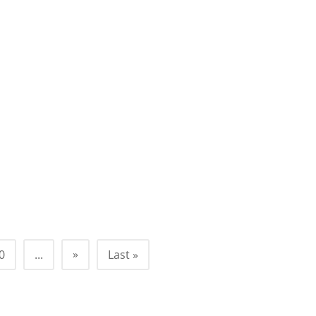
»
0
...
Last »