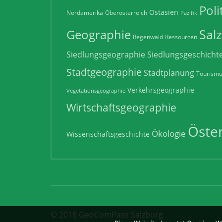
Poli
Ostasien
Nordamerika
Oberösterreich
Pazifik
Sal
Geographie
Regenwald
Ressourcen
Siedlungsgeographie
Siedlungsgeschicht
Stadtgeographie
Stadtplanung
Tourism
Verkehrsgeographie
Vegetationsgeographie
Wirtschaftsgeographie
Öster
Ökologie
Wissenschaftsgeschichte
© 2018 GeoComPass Salzburg