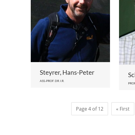
Steyrer, Hans-Peter
Sc
ASS.-PROF. DR. I.R.
PROF
Page 4 of 12
« First