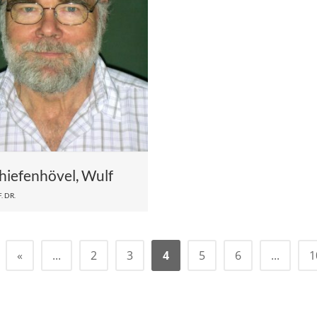
hiefenhövel, Wulf
. DR.
«
...
2
3
4
5
6
...
1