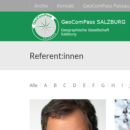
Archiv
Kontakt
GeoComPass Passau
Referent:innen
Alle
A
B
C
D
E
F
G
H
I