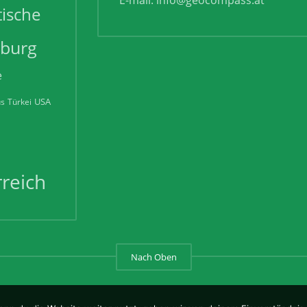
tische
zburg
e
USA
us
Türkei
reich
Nach Oben