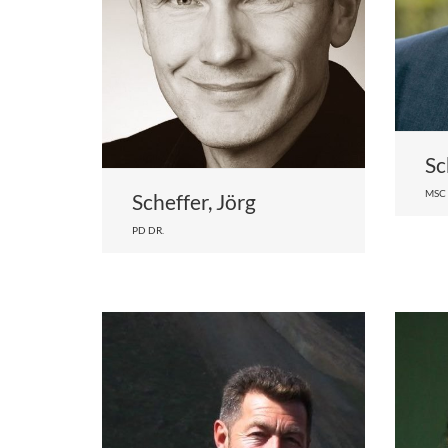
Sc
MSC
Scheffer, Jörg
PD DR.