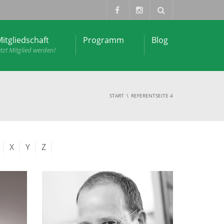
itgliedschaft
Programm
Blog
etzt Mitglied werden!
START
REFERENT
SEITE 4
X
Y
Z