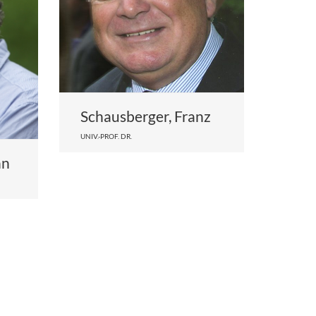
Schausberger, Franz
UNIV.-PROF. DR.
nn