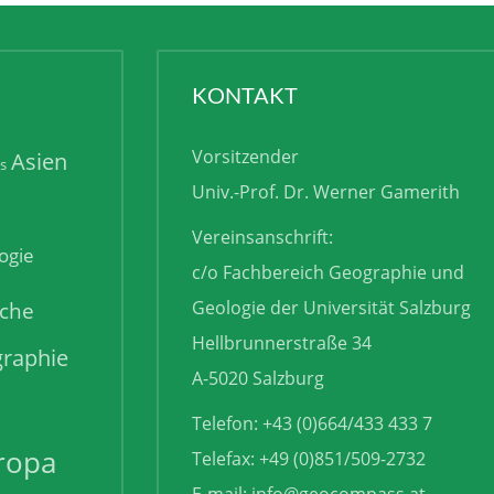
KONTAKT
Vorsitzender
Asien
is
Univ.-Prof. Dr. Werner Gamerith
Vereinsanschrift:
ogie
c/o Fachbereich Geographie und
sche
Geologie der Universität Salzburg
Hellbrunnerstraße 34
raphie
A-5020 Salzburg
Telefon: +43 (0)664/433 433 7
ropa
Telefax: +49 (0)851/509-2732
E-mail:
info@geocompass.at