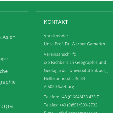
KONTAKT
Vorsitzender
Asien
is
Univ.-Prof. Dr. Werner Gamerith
Vereinsanschrift:
ogie
c/o Fachbereich Geographie und
sche
Geologie der Universität Salzburg
Hellbrunnerstraße 34
raphie
A-5020 Salzburg
Telefon: +43 (0)664/433 433 7
ropa
Telefax: +49 (0)851/509-2732
E-mail:
info@geocompass.at