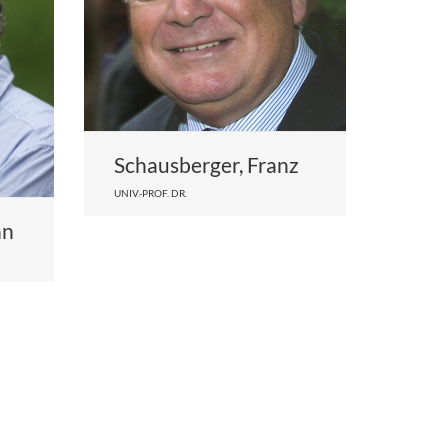
Schausberger, Franz
UNIV.-PROF. DR.
nn