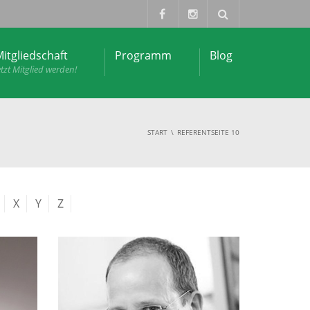
itgliedschaft
Programm
Blog
etzt Mitglied werden!
START
REFERENT
SEITE 10
X
Y
Z