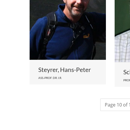
Steyrer, Hans-Peter
Sc
ASS.-PROF. DR. I.R.
PROF
Page 10 of 