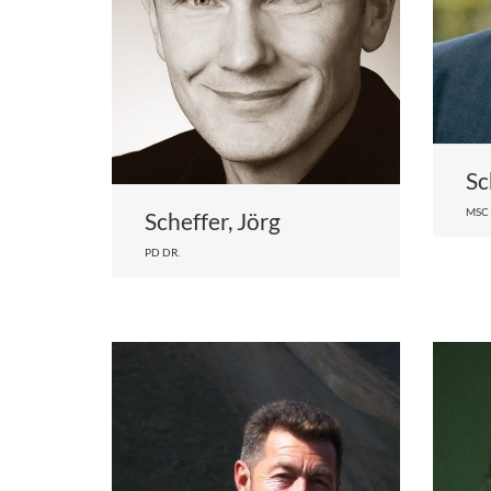
Sc
MSC
Scheffer, Jörg
PD DR.