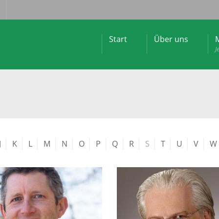
Start
Über uns
M
J
J
K
L
M
N
O
P
Q
R
S
T
U
V
W