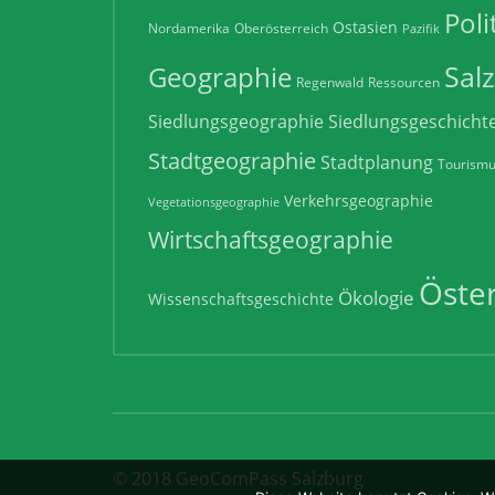
Poli
Ostasien
Nordamerika
Oberösterreich
Pazifik
Sal
Geographie
Regenwald
Ressourcen
Siedlungsgeographie
Siedlungsgeschicht
Stadtgeographie
Stadtplanung
Tourism
Verkehrsgeographie
Vegetationsgeographie
Wirtschaftsgeographie
Öster
Ökologie
Wissenschaftsgeschichte
© 2018 GeoComPass Salzburg