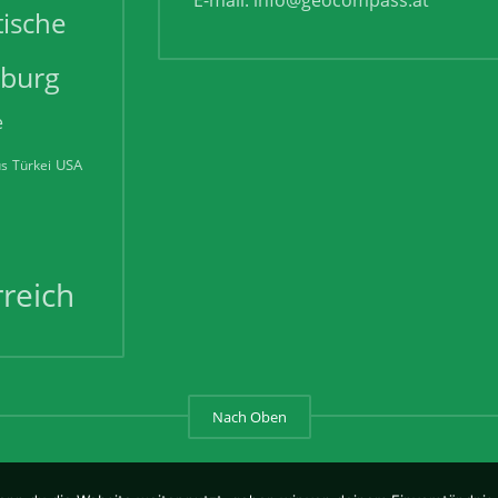
tische
zburg
e
USA
us
Türkei
reich
Nach Oben