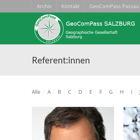
Archiv
Kontakt
GeoComPass Passau
Referent:innen
Alle
A
B
C
D
E
F
G
H
I