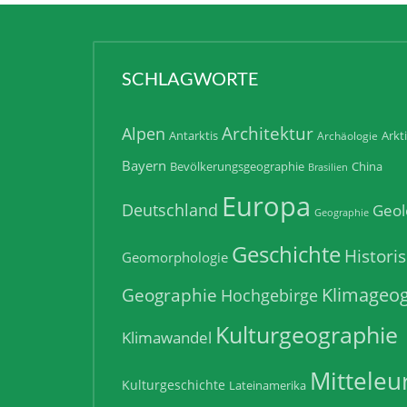
SCHLAGWORTE
Architektur
Alpen
Antarktis
Arkt
Archäologie
Bayern
Bevölkerungsgeographie
China
Brasilien
Europa
Deutschland
Geol
Geographie
Geschichte
Histori
Geomorphologie
Klimageog
Geographie
Hochgebirge
Kulturgeographie
Klimawandel
Mitteleu
Kulturgeschichte
Lateinamerika