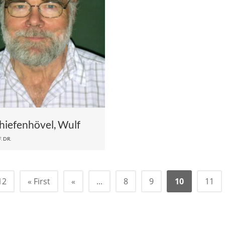
hiefenhövel, Wulf
. DR.
12
« First
«
...
8
9
10
11