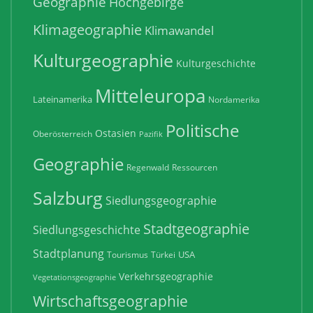
Geographie
Hochgebirge
Klimageographie
Klimawandel
Kulturgeographie
Kulturgeschichte
Mitteleuropa
Lateinamerika
Nordamerika
Politische
Ostasien
Oberösterreich
Pazifik
Geographie
Regenwald
Ressourcen
Salzburg
Siedlungsgeographie
Stadtgeographie
Siedlungsgeschichte
Stadtplanung
USA
Tourismus
Türkei
Verkehrsgeographie
Vegetationsgeographie
Wirtschaftsgeographie