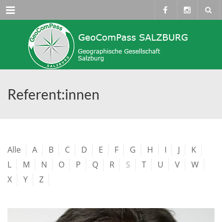
Menü
Referent:innen
Alle
A
B
C
D
E
F
G
H
I
J
K
L
M
N
O
P
Q
R
S
T
U
V
W
X
Y
Z