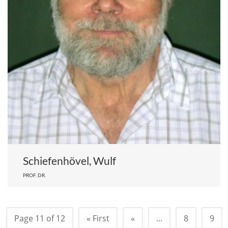
Schiefenhövel, Wulf
PROF. DR.
Page 11 of 12
« First
«
...
8
9