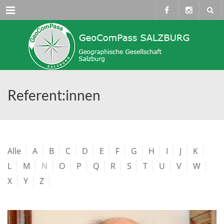
Menü
Referent:innen
Alle
A
B
C
D
E
F
G
H
I
J
K
L
M
N
O
P
Q
R
S
T
U
V
W
X
Y
Z