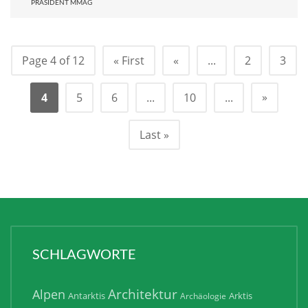
PRÄSIDENT MMAG
Page 4 of 12
« First
«
...
2
3
»
4
5
6
...
10
...
Last »
SCHLAGWORTE
Architektur
Alpen
Antarktis
Arktis
Archäologie