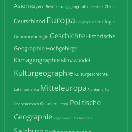
Asien
Bayern
Bevölkerungsgeographie
China
Brasilien
Europa
Deutschland
Geologie
Geographie
Geschichte
Historische
Geomorphologie
Geographie
Hochgebirge
Klimageographie
Klimawandel
Kulturgeographie
Kulturgeschichte
Mitteleuropa
Lateinamerika
Nordamerika
Politische
Ostasien
Oberösterreich
Pazifik
Geographie
Regenwald
Ressourcen
Salzburg