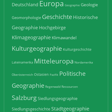
Europa
Deutschland
Geologie
Geographie
Geschichte
Historische
Geomorphologie
Geographie
Hochgebirge
Klimageographie
Klimawandel
Kulturgeographie
Kulturgeschichte
Mitteleuropa
Lateinamerika
Nordamerika
Politische
Ostasien
Oberösterreich
Pazifik
Geographie
Regenwald
Ressourcen
Salzburg
Siedlungsgeographie
Stadtgeographie
Siedlungsgeschichte