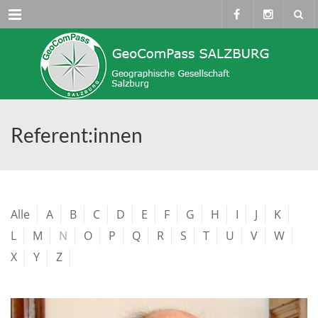
Menü
Referent:innen
Alle
A
B
C
D
E
F
G
H
I
J
K
L
M
N
O
P
Q
R
S
T
U
V
W
X
Y
Z