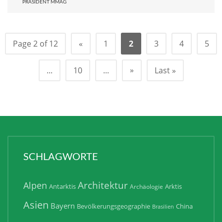
PRÄSIDENT MMAG
Page 2 of 12
«
1
2
3
4
5
»
...
10
...
Last »
SCHLAGWORTE
Architektur
Alpen
Antarktis
Arktis
Archäologie
Asien
Bayern
Bevölkerungsgeographie
China
Brasilien