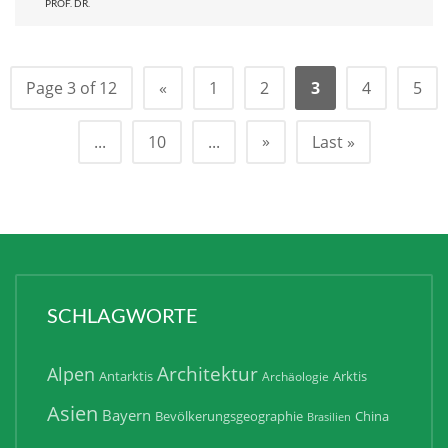
PROF. DR.
Page 3 of 12
«
1
2
3
4
5
»
...
10
...
Last »
SCHLAGWORTE
Architektur
Alpen
Antarktis
Arktis
Archäologie
Asien
Bayern
Bevölkerungsgeographie
China
Brasilien