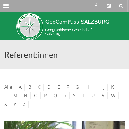
Menü
Referent:innen
Alle
A
B
C
D
E
F
G
H
I
J
K
L
M
N
O
P
Q
R
S
T
U
V
W
X
Y
Z