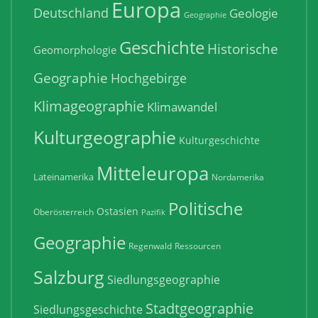
Europa
Deutschland
Geologie
Geographie
Geschichte
Historische
Geomorphologie
Geographie
Hochgebirge
Klimageographie
Klimawandel
Kulturgeographie
Kulturgeschichte
Mitteleuropa
Lateinamerika
Nordamerika
Politische
Ostasien
Oberösterreich
Pazifik
Geographie
Regenwald
Ressourcen
Salzburg
Siedlungsgeographie
Stadtgeographie
Siedlungsgeschichte