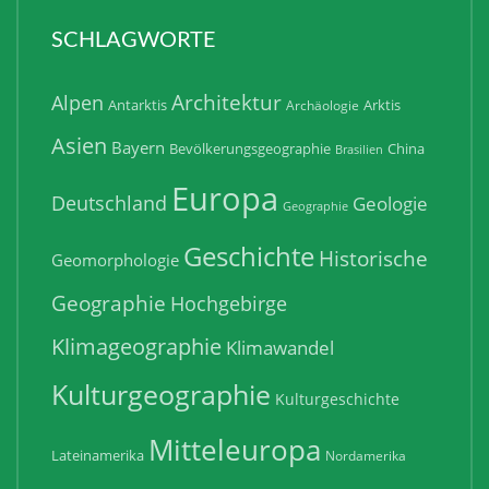
SCHLAGWORTE
Architektur
Alpen
Antarktis
Arktis
Archäologie
Asien
Bayern
Bevölkerungsgeographie
China
Brasilien
Europa
Deutschland
Geologie
Geographie
Geschichte
Historische
Geomorphologie
Geographie
Hochgebirge
Klimageographie
Klimawandel
Kulturgeographie
Kulturgeschichte
Mitteleuropa
Lateinamerika
Nordamerika