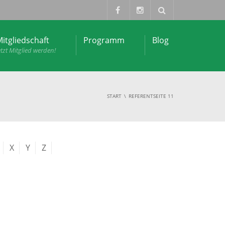
itgliedschaft
Programm
Blog
etzt Mitglied werden!
START
REFERENT
SEITE 11
X
Y
Z