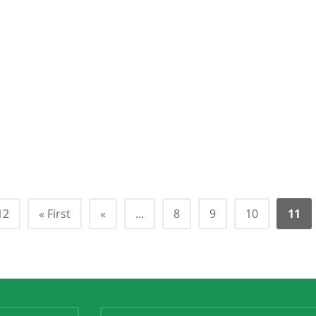
12
« First
«
...
8
9
10
11