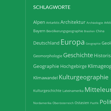
SCHLAGWORTE
Architektur
Alpen
Antarktis
Arkt
Archäologie
Bayern
Bevölkerungsgeographie
China
Brasilien
Europa
Deutschland
Geol
Geographie
Geschichte
Histori
Geomorphologie
Klimageog
Geographie
Hochgebirge
Kulturgeographie
Klimawandel
Mitteleu
Kulturgeschichte
Lateinamerika
Poli
Ostasien
Nordamerika
Oberösterreich
Pazifik