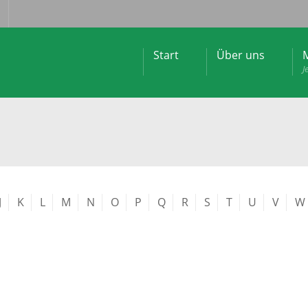
Start
Über uns
M
J
J
K
L
M
N
O
P
Q
R
S
T
U
V
W