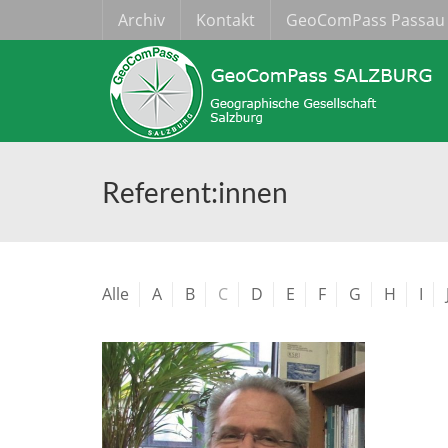
Archiv
Kontakt
GeoComPass Passau
Referent:innen
Alle
A
B
C
D
E
F
G
H
I