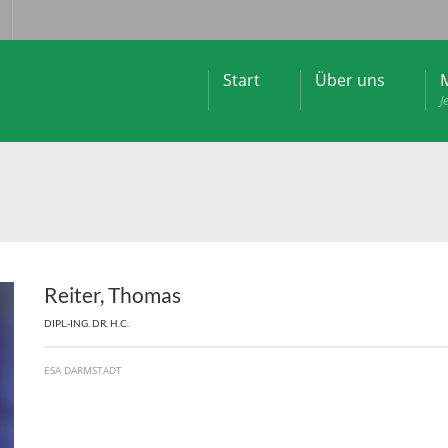
Start
Über uns
M
J
Reiter, Thomas
DIPL.-ING. DR. H.C.
ESA DARMSTADT