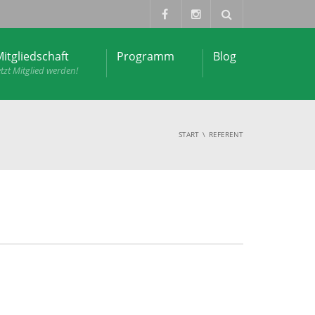
itgliedschaft
Programm
Blog
etzt Mitglied werden!
START
REFERENT