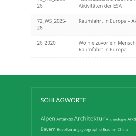
26
Aktivitäten der ESA
72_WS_2025-
Raumfahrt in Europa – Ak
26
26_2020
Wo nie zuvor ein Mensch
Raumfahrt in Europa
SCHLAGWORTE
Architektur
Alpen
Antarktis
Arkt
Archäologie
Bayern
Bevölkerungsgeographie
China
Brasilien