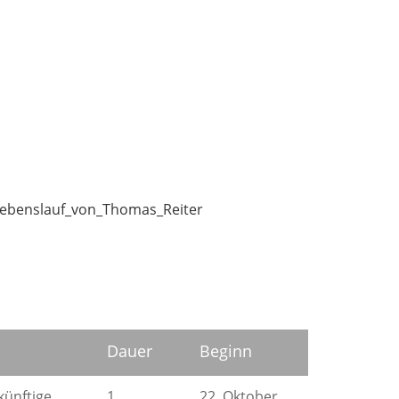
/Lebenslauf_von_Thomas_Reiter
Dauer
Beginn
künftige
1
22. Oktober