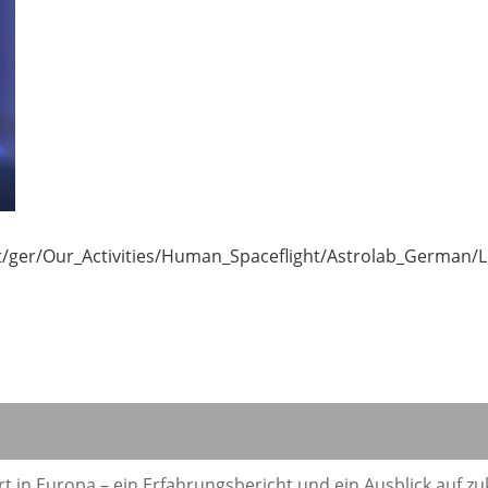
nt/ger/Our_Activities/Human_Spaceflight/Astrolab_German
 in Europa – ein Erfahrungsbericht und ein Ausblick auf zu