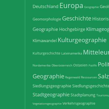
Europa
Deutschland
Geol
Geographie
Geschichte
Histori
Geomorphologie
Klimageog
Geographie
Hochgebirge
Kulturgeographie
Klimawandel
Mitteleu
Kulturgeschichte
Lateinamerika
Poli
Ostasien
Nordamerika
Oberösterreich
Pazifik
Sal
Geographie
Regenwald
Ressourcen
Siedlungsgeographie
Siedlungsgeschicht
Stadtgeographie
Stadtplanung
Tourism
Verkehrsgeographie
Vegetationsgeographie