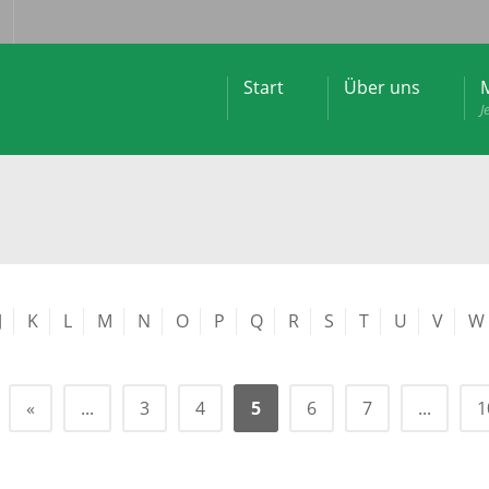
Start
Über uns
M
J
J
K
L
M
N
O
P
Q
R
S
T
U
V
W
«
...
3
4
5
6
7
...
1