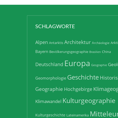
SCHLAGWORTE
Architektur
Alpen
Antarktis
Arkt
Archäologie
Bayern
Bevölkerungsgeographie
China
Brasilien
Europa
Deutschland
Geol
Geographie
Geschichte
Histori
Geomorphologie
Klimageog
Geographie
Hochgebirge
Kulturgeographie
Klimawandel
Mitteleu
Kulturgeschichte
Lateinamerika