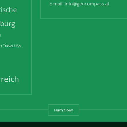
E-mail:
info@geocompass.at
tische
zburg
e
USA
us
Türkei
reich
Nach Oben