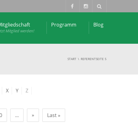
itgliedschaft
Programm
Blog
etzt Mitglied werden!
START
REFERENT
SEITE 5
X
Y
Z
»
0
...
Last »