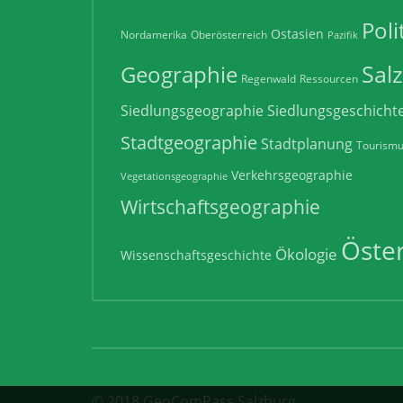
Poli
Ostasien
Nordamerika
Oberösterreich
Pazifik
Sal
Geographie
Regenwald
Ressourcen
Siedlungsgeographie
Siedlungsgeschicht
Stadtgeographie
Stadtplanung
Tourism
Verkehrsgeographie
Vegetationsgeographie
Wirtschaftsgeographie
Öster
Ökologie
Wissenschaftsgeschichte
© 2018 GeoComPass Salzburg