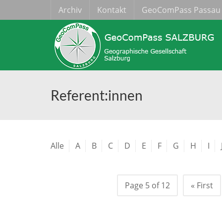
Archiv
Kontakt
GeoComPass Passau
Referent:innen
Alle
A
B
C
D
E
F
G
H
I
Page 5 of 12
« First