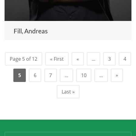
Fill, Andreas
Page 5 of 12
« First
«
...
3
4
»
5
6
7
...
10
...
Last »