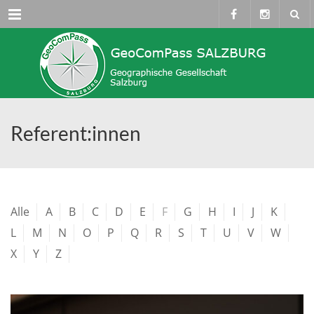
Menü
Referent:innen
Alle
A
B
C
D
E
F
G
H
I
J
K
L
M
N
O
P
Q
R
S
T
U
V
W
X
Y
Z