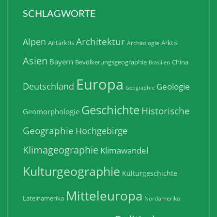
SCHLAGWORTE
Architektur
Alpen
Antarktis
Arktis
Archäologie
Asien
Bayern
Bevölkerungsgeographie
China
Brasilien
Europa
Deutschland
Geologie
Geographie
Geschichte
Historische
Geomorphologie
Geographie
Hochgebirge
Klimageographie
Klimawandel
Kulturgeographie
Kulturgeschichte
Mitteleuropa
Lateinamerika
Nordamerika