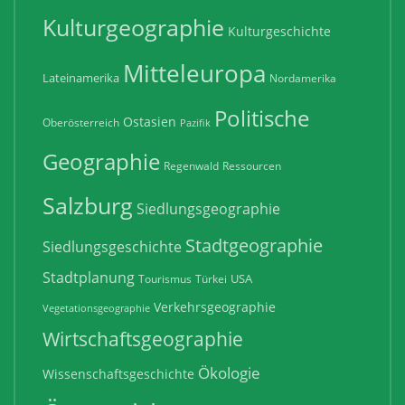
Kulturgeographie
Kulturgeschichte
Mitteleuropa
Lateinamerika
Nordamerika
Politische
Ostasien
Oberösterreich
Pazifik
Geographie
Regenwald
Ressourcen
Salzburg
Siedlungsgeographie
Stadtgeographie
Siedlungsgeschichte
Stadtplanung
USA
Tourismus
Türkei
Verkehrsgeographie
Vegetationsgeographie
Wirtschaftsgeographie
Ökologie
Wissenschaftsgeschichte