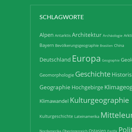
SCHLAGWORTE
Architektur
Alpen
Antarktis
Arkt
Archäologie
Bayern
Bevölkerungsgeographie
China
Brasilien
Europa
Deutschland
Geol
Geographie
Geschichte
Histori
Geomorphologie
Klimageog
Geographie
Hochgebirge
Kulturgeographie
Klimawandel
Mitteleu
Kulturgeschichte
Lateinamerika
Poli
Ostasien
Nordamerika
Oberösterreich
Pazifik