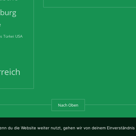
zburg
e
USA
us
Türkei
reich
Nach Oben
nn du die Website weiter nutzt, gehen wir von deinem Einverständnis 