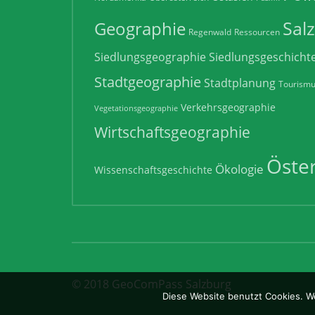
Sal
Geographie
Regenwald
Ressourcen
Siedlungsgeographie
Siedlungsgeschicht
Stadtgeographie
Stadtplanung
Tourism
Verkehrsgeographie
Vegetationsgeographie
Wirtschaftsgeographie
Öster
Ökologie
Wissenschaftsgeschichte
© 2018 GeoComPass Salzburg
Diese Website benutzt Cookies. We