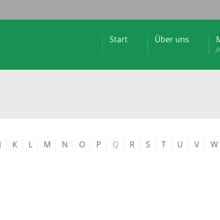
Start
Über uns
M
J
J
K
L
M
N
O
P
Q
R
S
T
U
V
W