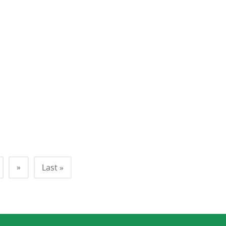
»
Last »