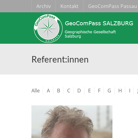
Archiv
Kontakt
GeoComPass Passau
Referent:innen
Alle
A
B
C
D
E
F
G
H
I