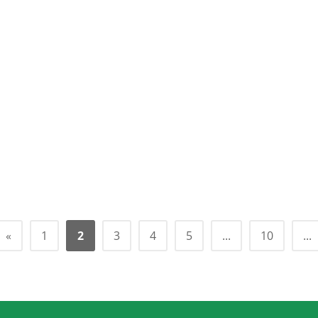
«
1
2
3
4
5
...
10
...