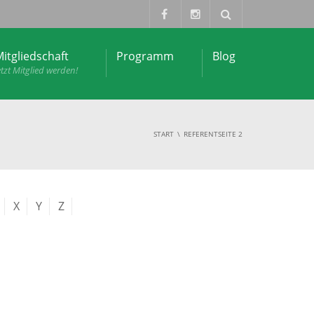
itgliedschaft
Programm
Blog
etzt Mitglied werden!
START
REFERENT
SEITE 2
X
Y
Z