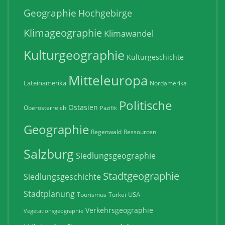
Geographie
Hochgebirge
Klimageographie
Klimawandel
Kulturgeographie
Kulturgeschichte
Mitteleuropa
Lateinamerika
Nordamerika
Politische
Ostasien
Oberösterreich
Pazifik
Geographie
Regenwald
Ressourcen
Salzburg
Siedlungsgeographie
Stadtgeographie
Siedlungsgeschichte
Stadtplanung
USA
Tourismus
Türkei
Verkehrsgeographie
Vegetationsgeographie