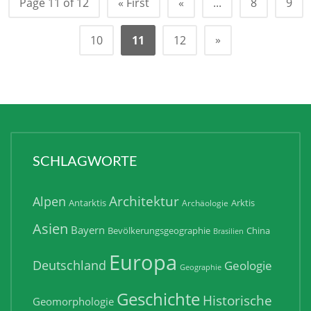
Page 11 of 12
« First
«
...
8
9
»
10
11
12
SCHLAGWORTE
Architektur
Alpen
Antarktis
Arktis
Archäologie
Asien
Bayern
Bevölkerungsgeographie
China
Brasilien
Europa
Deutschland
Geologie
Geographie
Geschichte
Historische
Geomorphologie