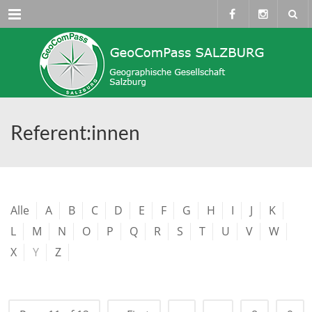
Menü
Referent:innen
Alle
A
B
C
D
E
F
G
H
I
J
K
L
M
N
O
P
Q
R
S
T
U
V
W
X
Y
Z