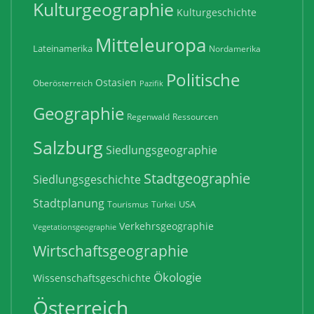
Kulturgeographie
Kulturgeschichte
Mitteleuropa
Lateinamerika
Nordamerika
Politische
Ostasien
Oberösterreich
Pazifik
Geographie
Regenwald
Ressourcen
Salzburg
Siedlungsgeographie
Stadtgeographie
Siedlungsgeschichte
Stadtplanung
USA
Tourismus
Türkei
Verkehrsgeographie
Vegetationsgeographie
Wirtschaftsgeographie
Ökologie
Wissenschaftsgeschichte
Österreich